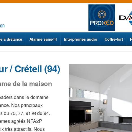
ce à distance
Alarme sans-fil
Interphones audio
Coffre-fort
r / Créteil (94)
sme de la maison
leaders dans le domaine
rance. Nos principaux
s du 75, 77, 91 et du 94.
tèmes agréés NFA2P
ix très attractifs. Nous